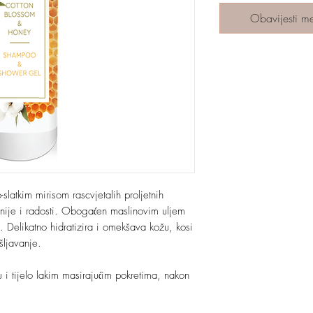
Obavijesti m
latkim mirisom rascvjetalih proljetnih
onije i radosti. Obogaćen maslinovim uljem
. Delikatno hidratizira i omekšava kožu, kosi
ešljavanje.
.
 tijelo lakim masirajućim pokretima, nakon