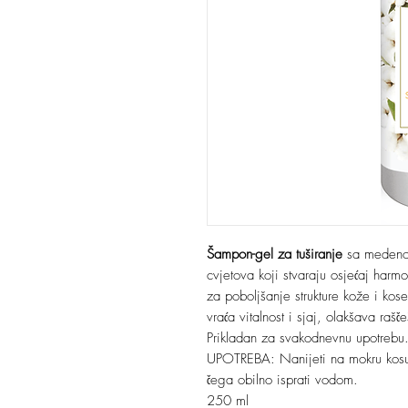
Šampon-gel za tuširanje
sa medeno-s
cvjetova koji stvaraju osjećaj harm
za poboljšanje strukture kože i kose
vraća vitalnost i sjaj, olakšava rašč
Prikladan za svakodnevnu upotrebu
UPOTREBA: Nanijeti na mokru kosu i
čega obilno isprati vodom.
250 ml