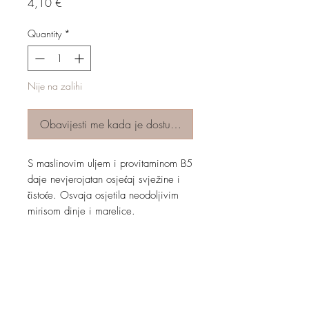
Price
4,10 €
Quantity
*
Nije na zalihi
Obavijesti me kada je dostupno
S maslinovim uljem i provitaminom B5
daje nevjerojatan osjećaj svježine i
čistoće. Osvaja osjetila neodoljivim
mirisom dinje i marelice.