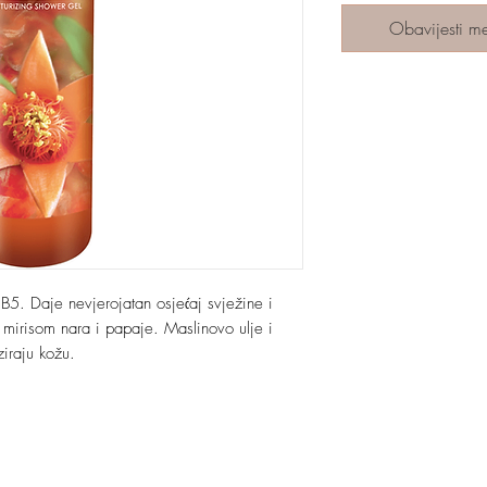
Obavijesti m
B5. Daje nevjerojatan osjećaj svježine i
m mirisom nara i papaje. Maslinovo ulje i
ziraju kožu.