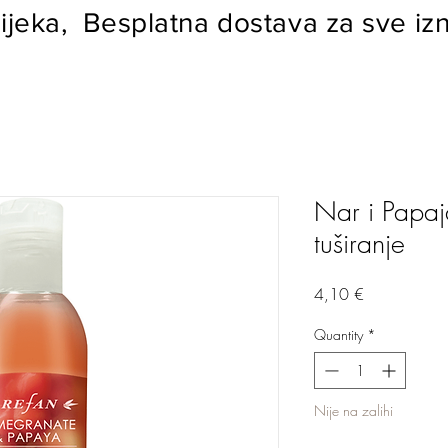
ijeka, Besplatna dostava za sve izn
Nar i Papaj
tuširanje
Price
4,10 €
Quantity
*
Nije na zalihi