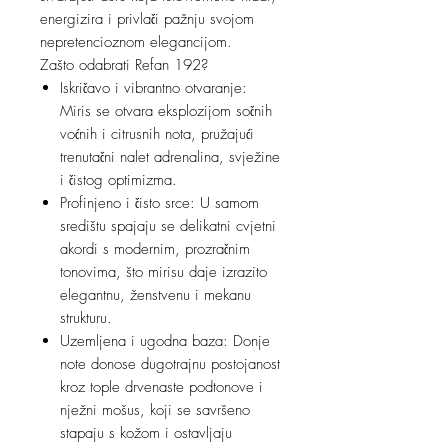
energizira i privlači pažnju svojom
nepretencioznom elegancijom.
Zašto odabrati Refan 192?
Iskričavo i vibrantno otvaranje:
Miris se otvara eksplozijom sočnih
voćnih i citrusnih nota, pružajući
trenutačni nalet adrenalina, svježine
i čistog optimizma.
Profinjeno i čisto srce: U samom
središtu spajaju se delikatni cvjetni
akordi s modernim, prozračnim
tonovima, što mirisu daje izrazito
elegantnu, ženstvenu i mekanu
strukturu.
Uzemljena i ugodna baza: Donje
note donose dugotrajnu postojanost
kroz tople drvenaste podtonove i
nježni mošus, koji se savršeno
stapaju s kožom i ostavljaju