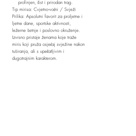
profinjen, čist i prirodan trag.
Tip mirisa: Cvjetno-voćni / Svježi
Prilika: Apsolutni favorit za proljetne i
ljetne dane, sportske aktivnosti,
ležerne šetnje i poslovno okruženje.
Izvrsno pristaje ženama koje traže
miris koji pruža osjećaj svježine nakon
tuširanja, ali s upečatljivim i
dugotrajnim karakterom.