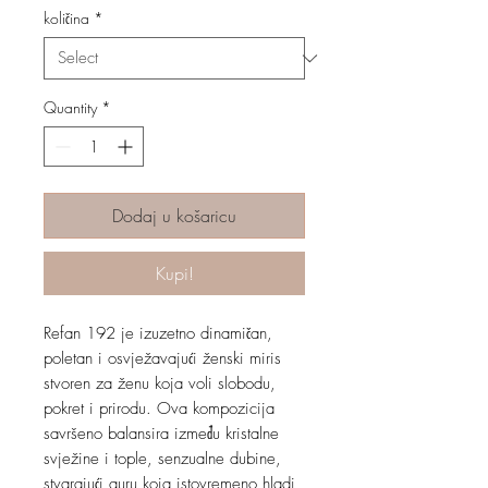
količina
*
Quantity
*
Dodaj u košaricu
Kupi!
Refan 192 je izuzetno dinamičan,
poletan i osvježavajući ženski miris
stvoren za ženu koja voli slobodu,
pokret i prirodu. Ova kompozicija
savršeno balansira između kristalne
svježine i tople, senzualne dubine,
stvarajući auru koja istovremeno hladi,