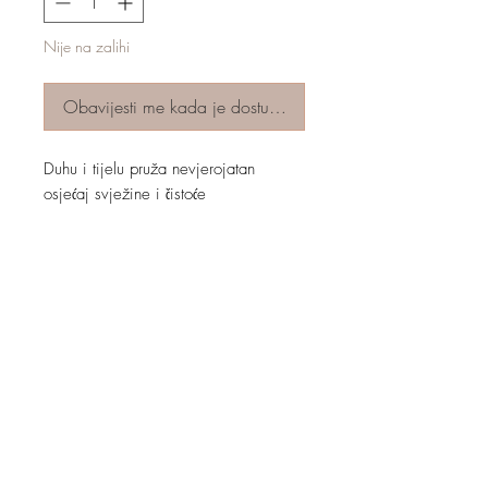
Nije na zalihi
Obavijesti me kada je dostupno
Duhu i tijelu pruža nevjerojatan
osjećaj svježine i čistoće