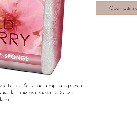
Obavijesti m
vlje trešnje. Kombinacija sapuna i spužve u
šoj koži i užitak u kupaonici. Svjež i
 kože.