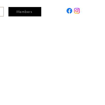
Members
a