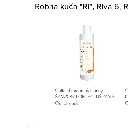
Robna kuća "Ri", Riva 6, R
Quick View
Cotton Blossom & Honey
C
ŠAMPON I GEL ZA TUŠIRANJE
K
Out of stock
O