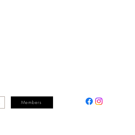
Members
a