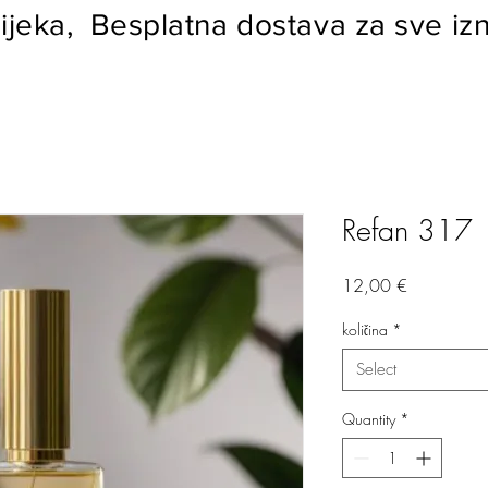
ijeka, Besplatna dostava za sve izn
Refan 317
Price
12,00 €
količina
*
Select
Quantity
*