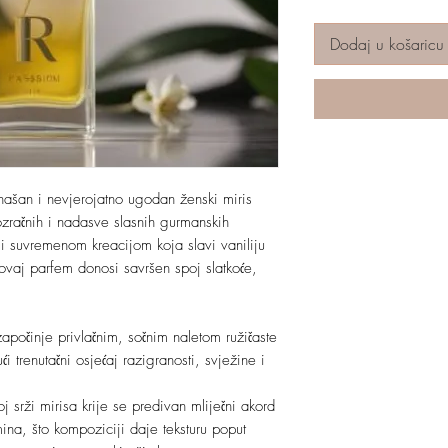
Dodaj u košaricu
našan i nevjerojatno ugodan ženski miris
rozračnih i nadasve slasnih gurmanskih
i suvremenom kreacijom koja slavi vaniliju
 ovaj parfem donosi savršen spoj slatkoće,
započinje privlačnim, sočnim naletom ružičaste
i trenutačni osjećaj razigranosti, svježine i
srži mirisa krije se predivan mliječni akord
ina, što kompoziciji daje teksturu poput