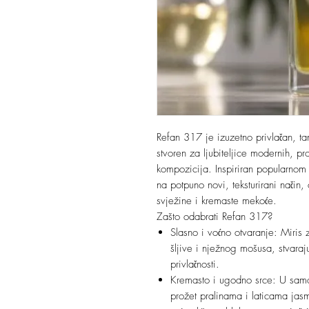
Refan 317 je izuzetno privlačan, ta
stvoren za ljubiteljice modernih, p
kompozicija. Inspiriran popularnom 
na potpuno novi, teksturirani način,
svježine i kremaste mekoće.
Zašto odabrati Refan 317?
Slasno i voćno otvaranje: Miris 
šljive i nježnog mošusa, stvarajuć
privlačnosti.
Kremasto i ugodno srce: U samoj 
prožet pralinama i laticama jasm