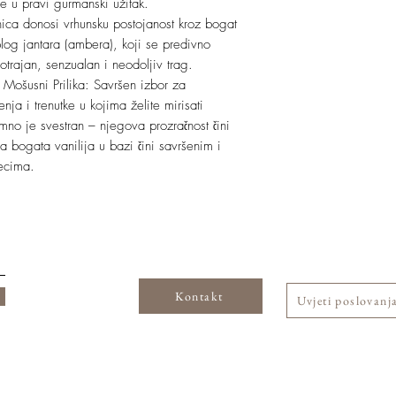
e u pravi gurmanski užitak.
ica donosi vrhunsku postojanost kroz bogat
oplog jantara (ambera), koji se predivno
otrajan, senzualan i neodoljiv trag.
 Mošusni Prilika: Savršen izbor za
ja i trenutke u kojima želite mirisati
imno je svestran – njegova prozračnost čini
 bogata vanilija u bazi čini savršenim i
ecima.
Kontakt
Uvjeti poslovanj