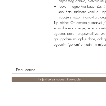
najmekšeg oblaka, pretvarajući j
Topla i magnetična baza: Završn
spoj čiste, raskošne vanilije i t
stapaju s kožom i ostavljaju dug
Tip mirisa: Orijentalno-gurmanski /
svakodnevno nošenje, ležerna družen
ugodno, toplo i prepoznatljivo. Izn
ga ugodnim za toplije dane, dok ga
ugodnim "gonom" u hladnijim mjes
Prijavi se za novosti i ponude