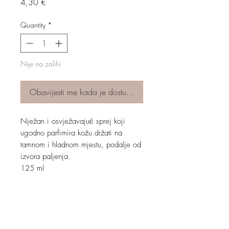
Price
4,30 €
Quantity
*
Nije na zalihi
Obavijesti me kada je dostupno
Nježan i osvježavajući sprej koji
ugodno parfimira kožu.držati na
tamnom i hladnom mjestu, podalje od
izvora paljenja.
125 ml