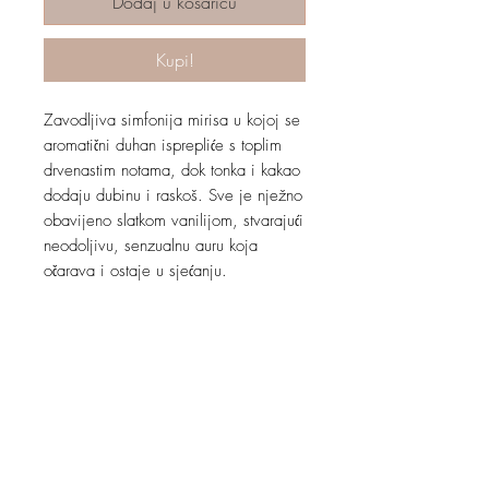
Dodaj u košaricu
Kupi!
Zavodljiva simfonija mirisa u kojoj se
aromatični duhan isprepliće s toplim
drvenastim notama, dok tonka i kakao
dodaju dubinu i raskoš. Sve je nježno
obavijeno slatkom vanilijom, stvarajući
neodoljivu, senzualnu auru koja
očarava i ostaje u sjećanju.