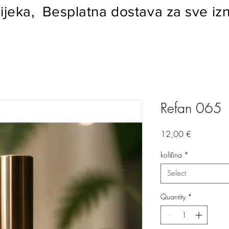
ijeka, Besplatna dostava za sve izn
Refan 065
Price
12,00 €
količina
*
Select
Quantity
*