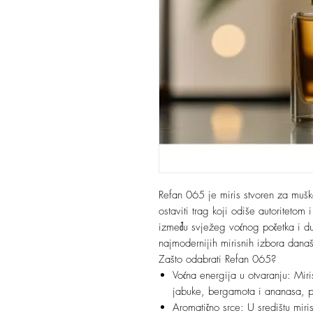
Refan 065 je miris stvoren za muška
ostaviti trag koji odiše autoritetom
između svježeg voćnog početka i d
najmodernijih mirisnih izbora današ
Zašto odabrati Refan 065?
Voćna energija u otvaranju: Mir
jabuke, bergamota i ananasa, pruž
Aromatično srce: U središtu miri