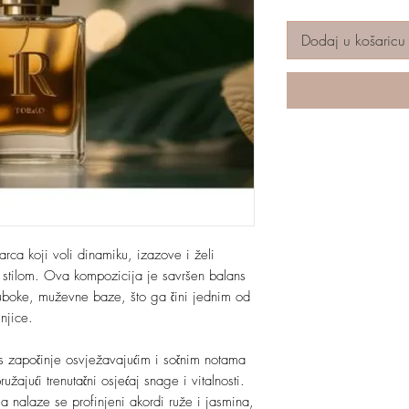
Dodaj u košaricu
rca koji voli dinamiku, izazove i želi
 i stilom. Ova kompozicija je savršen balans
uboke, muževne baze, što ga čini jednim od
njice.
is započinje osvježavajućim i sočnim notama
ajući trenutačni osjećaj snage i vitalnosti.
sa nalaze se profinjeni akordi ruže i jasmina,