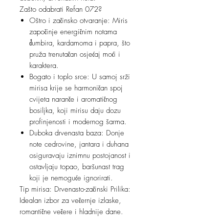
Zašto odabrati Refan 072?
Oštro i začinsko otvaranje: Miris
započinje energičnim notama
đumbira, kardamoma i papra, što
pruža trenutačan osjećaj moći i
karaktera.
Bogato i toplo srce: U samoj srži
mirisa krije se harmoničan spoj
cvijeta naranče i aromatičnog
bosiljka, koji mirisu daju dozu
profinjenosti i modernog šarma.
Duboka drvenasta baza: Donje
note cedrovine, jantara i duhana
osiguravaju iznimnu postojanost i
ostavljaju topao, baršunast trag
koji je nemoguće ignorirati.
Tip mirisa: Drvenasto-začinski Prilika:
Idealan izbor za večernje izlaske,
romantične večere i hladnije dane.