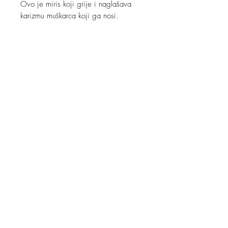
Ovo je miris koji grije i naglašava
karizmu muškarca koji ga nosi.