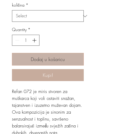
količina
*
Quantity
*
Dodaj u košaricu
Kupi!
Refan 072 je miris stvoren za
muškarca koji voli ostaviti snažan,
tajanstven i izuzetno muževan dojam.
Ova kompozicija je sinonim za
senzualnost i toplinu, savršeno
balansirajući između svježih začina i
dubokih, drvenastih nota.