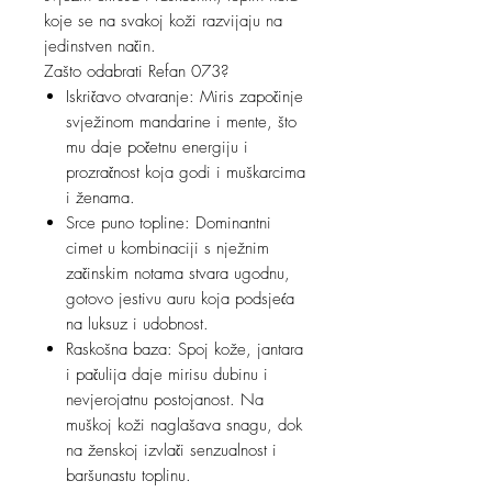
koje se na svakoj koži razvijaju na
jedinstven način.
Zašto odabrati Refan 073?
Iskričavo otvaranje: Miris započinje
svježinom mandarine i mente, što
mu daje početnu energiju i
prozračnost koja godi i muškarcima
i ženama.
Srce puno topline: Dominantni
cimet u kombinaciji s nježnim
začinskim notama stvara ugodnu,
gotovo jestivu auru koja podsjeća
na luksuz i udobnost.
Raskošna baza: Spoj kože, jantara
i pačulija daje mirisu dubinu i
nevjerojatnu postojanost. Na
muškoj koži naglašava snagu, dok
na ženskoj izvlači senzualnost i
baršunastu toplinu.