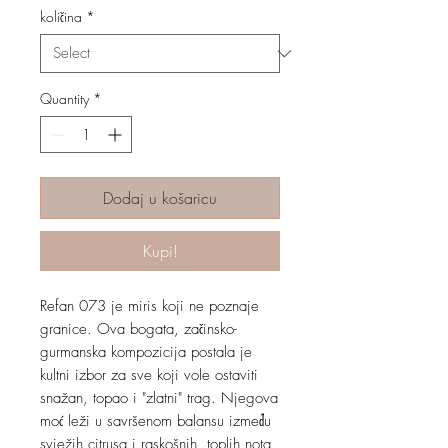
količina
*
Quantity
*
Dodaj u košaricu
Kupi!
Refan 073 je miris koji ne poznaje
granice. Ova bogata, začinsko-
gurmanska kompozicija postala je
kultni izbor za sve koji vole ostaviti
snažan, topao i "zlatni" trag. Njegova
moć leži u savršenom balansu između
svježih citrusa i raskošnih, toplih nota