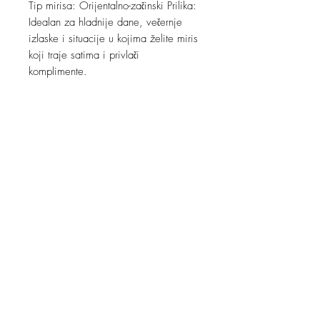
Tip mirisa: Orijentalno-začinski Prilika:
Idealan za hladnije dane, večernje
izlaske i situacije u kojima želite miris
koji traje satima i privlači
komplimente.