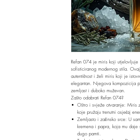
Refan 074 je miris koji utjelovljuje
sofisticiranog modernog stila. Ovaj
autentičnost i želi miris koji je ist
elegantan. Njegova kompozicija po
zemljast i duboko muževan.
Zašto odabrati Refan 074?
Oštro i svježe otvaranje: Miris 
koje pružaju trenutni osjećaj ene
Zemljasto i začinsko srce: U sam
kremena i papra, koja mu daje sp
dugo pamti.