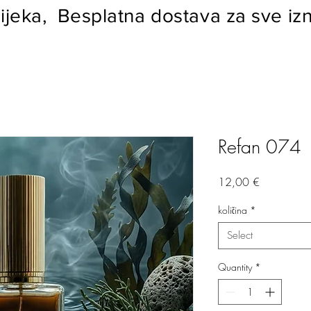
ijeka, Besplatna dostava za sve izn
Refan 074
Price
12,00 €
količina
*
Select
Quantity
*