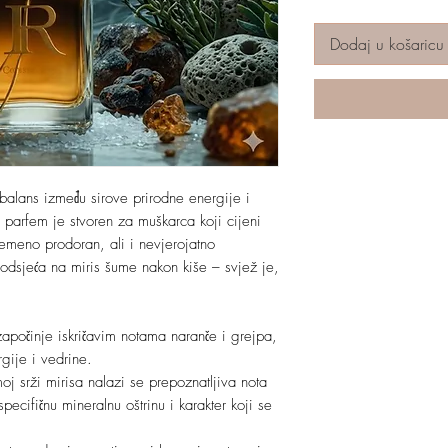
Dodaj u košaricu
 balans između sirove prirodne energije i
 parfem je stvoren za muškarca koji cijeni
ovremeno prodoran, ali i nevjerojatno
dsjeća na miris šume nakon kiše – svjež je,
započinje iskričavim notama naranče i grejpa,
rgije i vedrine.
oj srži mirisa nalazi se prepoznatljiva nota
ecifičnu mineralnu oštrinu i karakter koji se