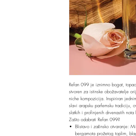
Refan 099 je iznimno bogat, topao 
stvoren za istinske obožavatelje ori
niche kompozicija. Inspiriran jednim
slavi arapsku parfemsku tradiciju,
slatkih i profinjenih drvenastih not
Zašto odabrati Refan 099?
Blistavo i začinsko otvaranje: M
bergamota prožetog toplim, blag