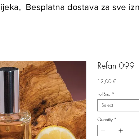
ijeka, Besplatna dostava za sve izn
Refan 099
Price
12,00 €
količina
*
Select
Quantity
*