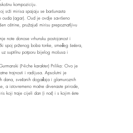
raskošnu kompoziciju.
oj srži mirisa spajaju se baršunasta
o ouda (agar). Oud je ovdje savršeno
šen oštrine, pružajući mirisu prepoznatljivu
je note donose vrhunsku postojanost i
ički spoj prženog boba tonke, smeđeg šećera,
, uz suptilnu potporu bijelog mošusa i
 Gurmanski (Niche karakter) Prilika: Ovo je
tne trajnosti i radijusa. Apsolutni je
ih dana, svečanih događaja i glamuroznih
tke, a istovremeno moćne drvenaste prirode,
s koji traje cijeli dan (i noć) i s kojim ćete