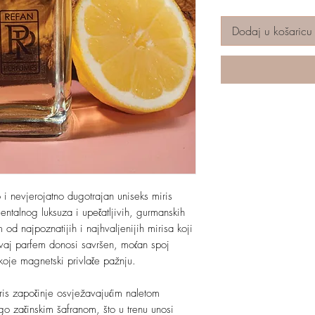
Dodaj u košaricu
i nevjerojatno dugotrajan uniseks miris
jentalnog luksuza i upečatljivih, gurmanskih
 od najpoznatijih i najhvaljenijih mirisa koji
 ovaj parfem donosi savršen, moćan spoj
a koje magnetski privlače pažnju.
iris započinje osvježavajućim naletom
o začinskim šafranom, što u trenu unosi