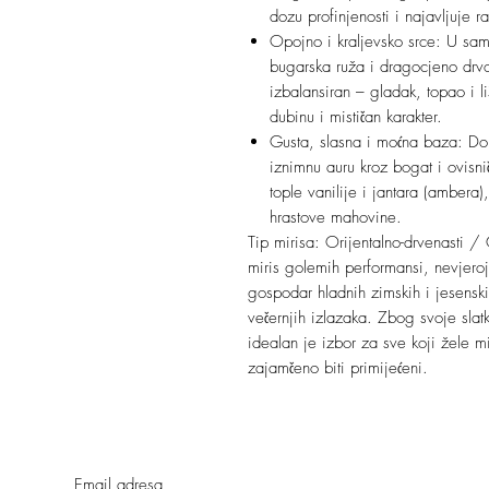
dozu profinjenosti i najavljuje 
Opojno i kraljevsko srce: U sam
bugarska ruža i dragocjeno drv
izbalansiran – gladak, topao i li
dubinu i mističan karakter.
Gusta, slasna i moćna baza: Don
iznimnu auru kroz bogat i ovisn
tople vanilije i jantara (ambera)
hrastove mahovine.
Tip mirisa: Orijentalno-drvenasti /
miris golemih performansi, nevjeroja
gospodar hladnih zimskih i jesensk
večernjih izlazaka. Zbog svoje sla
idealan je izbor za sve koji žele miri
zajamčeno biti primijećeni.