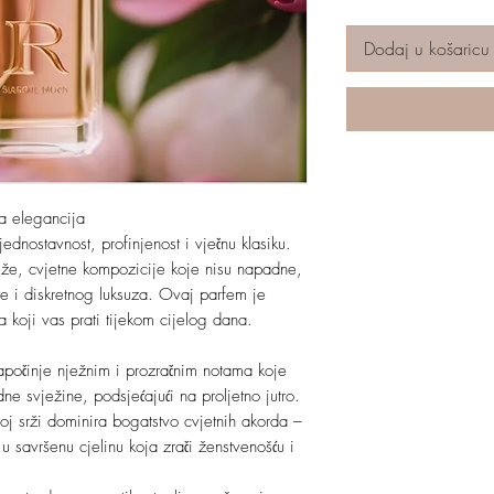
Dodaj u košaricu
ta elegancija
jednostavnost, profinjenost i vječnu klasiku.
ježe, cvjetne kompozicije koje nisu napadne,
te i diskretnog luksuza. Ovaj parfem je
 koji vas prati tijekom cijelog dana.
 započinje nježnim i prozračnim notama koje
dne svježine, podsjećajući na proljetno jutro.
j srži dominira bogatstvo cvjetnih akorda –
 u savršenu cjelinu koja zrači ženstvenošću i