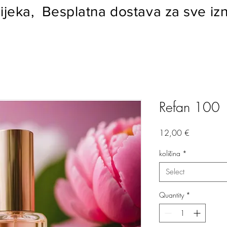
ijeka, Besplatna dostava za sve izn
Refan 100
Price
12,00 €
količina
*
Select
Quantity
*