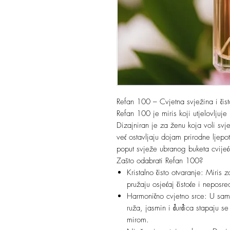
Refan 100 – Cvjetna svježina i čis
Refan 100 je miris koji utjelovljuje 
Dizajniran je za ženu koja voli sv
već ostavljaju dojam prirodne ljepo
poput svježe ubranog buketa cvijeća
Zašto odabrati Refan 100?
Kristalno čisto otvaranje: Miris
pružaju osjećaj čistoće i neposre
Harmonično cvjetno srce: U samo
ruža, jasmin i đurđica stapaju se
mirom.