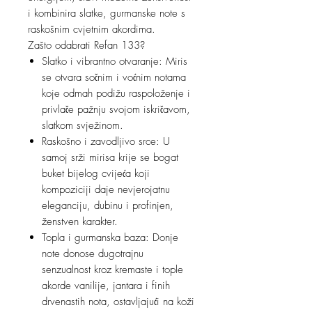
i kombinira slatke, gurmanske note s
raskošnim cvjetnim akordima.
Zašto odabrati Refan 133?
Slatko i vibrantno otvaranje: Miris
se otvara sočnim i voćnim notama
koje odmah podižu raspoloženje i
privlače pažnju svojom iskričavom,
slatkom svježinom.
Raskošno i zavodljivo srce: U
samoj srži mirisa krije se bogat
buket bijelog cvijeća koji
kompoziciji daje nevjerojatnu
eleganciju, dubinu i profinjen,
ženstven karakter.
Topla i gurmanska baza: Donje
note donose dugotrajnu
senzualnost kroz kremaste i tople
akorde vanilije, jantara i finih
drvenastih nota, ostavljajući na koži