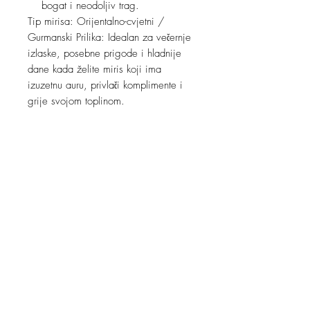
bogat i neodoljiv trag.
Tip mirisa: Orijentalno-cvjetni /
Gurmanski Prilika: Idealan za večernje
izlaske, posebne prigode i hladnije
dane kada želite miris koji ima
izuzetnu auru, privlači komplimente i
grije svojom toplinom.