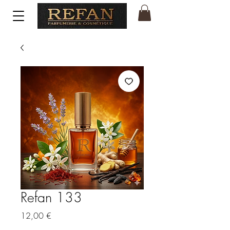
Refan 133
Price
12,00 €