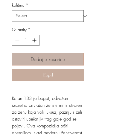
količina
*
Quantity
*
Dodaj u košaricu
Kupi!
Refan 133 je bogat, odvažan i
izuzetno privlačan ženski miris stvoren
za ženu koja voli luksuz, pažnju i želi
ostaviti upečatljiv trag gdje god se
pojavi. Ova kompozicija pršti
energijom, slavi modernu ženstvenost