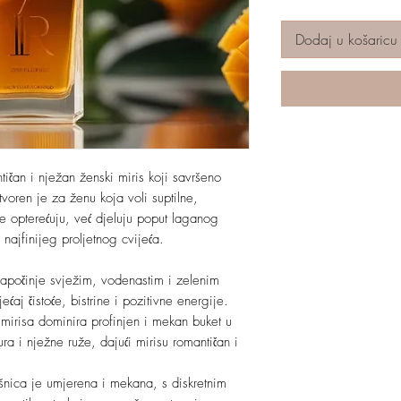
Dodaj u košaricu
ičan i nježan ženski miris koji savršeno
voren je za ženu koja voli suptilne,
ne opterećuju, već djeluju poput laganog
najfinijeg proljetnog cvijeća.
s započinje svježim, vodenastim i zelenim
aj čistoće, bistrine i pozitivne energije.
 mirisa dominira profinjen i mekan buket u
ura i nježne ruže, dajući mirisu romantičan i
ršnica je umjerena i mekana, s diskretnim