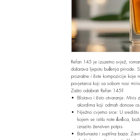
Refan 145 je izuzetno svjež, romant
dočarava ljepotu buđenja prirode. St
prozračne i čiste kompozicije koje 
povjetarca koji sa sobom nosi miris 
Zašto odabrati Refan 145?
Blistavo i čisto otvaranje: Miri
akordima koji odmah donose osjeć
Nježno cvjetno srce: U središtu
kojem se ističu note đurđica, bož
izrazito ženstven potpis.
Baršunasta i suptilna baza: Zav