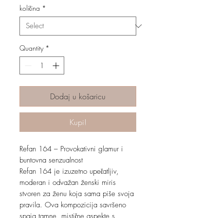
količina
*
Quantity
*
Dodaj u košaricu
Kupi!
Refan 164 – Provokativni glamur i
buntovna senzualnost
Refan 164 je izuzetno upečatljiv,
moderan i odvažan ženski miris
stvoren za ženu koja sama piše svoja
pravila. Ova kompozicija savršeno
spaja tamne, mistične aspekte s