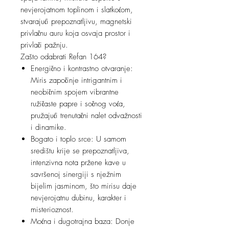
nevjerojatnom toplinom i slatkoćom,
stvarajući prepoznatljivu, magnetski
privlačnu auru koja osvaja prostor i
privlači pažnju.
Zašto odabrati Refan 164?
Energično i kontrastno otvaranje:
Miris započinje intrigantnim i
neobičnim spojem vibrantne
ružičaste papre i sočnog voća,
pružajući trenutačni nalet odvažnosti
i dinamike.
Bogato i toplo srce: U samom
središtu krije se prepoznatljiva,
intenzivna nota pržene kave u
savršenoj sinergiji s nježnim
bijelim jasminom, što mirisu daje
nevjerojatnu dubinu, karakter i
misterioznost.
Moćna i dugotrajna baza: Donje