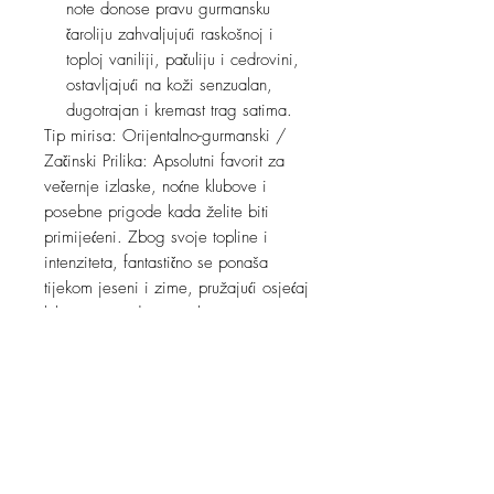
note donose pravu gurmansku
čaroliju zahvaljujući raskošnoj i
toploj vaniliji, pačuliju i cedrovini,
ostavljajući na koži senzualan,
dugotrajan i kremast trag satima.
Tip mirisa: Orijentalno-gurmanski /
Začinski Prilika: Apsolutni favorit za
večernje izlaske, noćne klubove i
posebne prigode kada želite biti
primijećeni. Zbog svoje topline i
intenziteta, fantastično se ponaša
tijekom jeseni i zime, pružajući osjećaj
luksuzne ugodnosti i glamura.