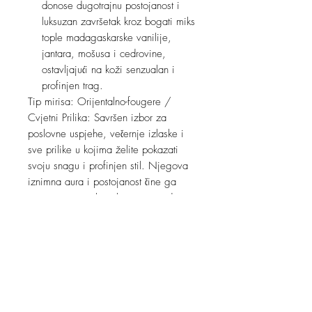
donose dugotrajnu postojanost i
luksuzan završetak kroz bogati miks
tople madagaskarske vanilije,
jantara, mošusa i cedrovine,
ostavljajući na koži senzualan i
profinjen trag.
Tip mirisa: Orijentalno-fougere /
Cvjetni Prilika: Savršen izbor za
poslovne uspjehe, večernje izlaske i
sve prilike u kojima želite pokazati
svoju snagu i profinjen stil. Njegova
iznimna aura i postojanost čine ga
izvrsnim suputnikom kroz sva godišnja
doba.