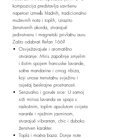
kompozicija predstavlja savršenu
napetost između hladnih, tradicionalno
muževnih nota i toplih, izrazito
ženstvenih akorda, stvarajući
jedinstvenu i magnetski privlačnu auru.
Zašto odabrati Refan 166?
Osvježavajuće i aromatično
otvaranje: Miris započinje smjelim
i čistim spojem francuske lavande,
sočne mandarine i crnog ribiza,
koji unose trenutačnu svježinu i
osjećaj beskrajne prostranosti.
Senzualno i goruće srce: U samoj
srži mirisa lavanda se spaja s
raskošnim, toplim apsolutom cvijeta
naranče i nježnim jasminom,
stvarajući vibrantan, chic i duboko
ženstven karakter.
Topla i moćna baza: Donje note