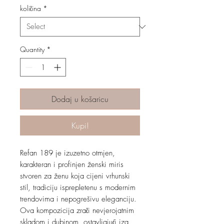
količina
*
Quantity
*
Dodaj u košaricu
Kupi!
Refan 189 je izuzetno otmjen,
karakteran i profinjen ženski miris
stvoren za ženu koja cijeni vrhunski
stil, tradiciju isprepletenu s modernim
trendovima i nepogrešivu eleganciju.
Ova kompozicija zrači nevjerojatnim
skladom i dubinom, ostavljajući iza