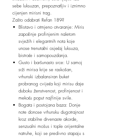
sebe luksuzan, prepoznatljiv i iznimno
cijenjen mirisni trag.
Zašto odabrati Refan 189?
Blistavo i otmjeno otvaranje: Miris
započinje profinjenim naletom
svježih i elegantnih nota koje
unose trenutačni osjećaj luksuza,
bistroće i samopouzdanja.
Gusto i baršunasto srce: U samoj
srži mirisa krije se raskošan,
vrhunski izbalansiran buket
probranog cvijeća koji mirisu daje
duboku ženstvenost, profinjenost i
mekoću poput najfinije svile.
Bogata i postojana baza: Donje
note donose vrhunsku dugotrajnost
kroz stabilne drvenaste akorde,
senzualni mošus i tople orijentalne
natruhe, koji se predivno stapaju s