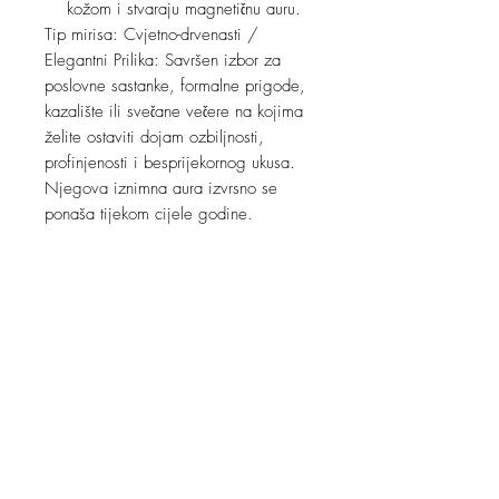
kožom i stvaraju magnetičnu auru.
Tip mirisa: Cvjetno-drvenasti /
Elegantni Prilika: Savršen izbor za
poslovne sastanke, formalne prigode,
kazalište ili svečane večere na kojima
želite ostaviti dojam ozbiljnosti,
profinjenosti i besprijekornog ukusa.
Njegova iznimna aura izvrsno se
ponaša tijekom cijele godine.