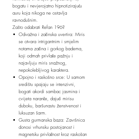
bogatu i nevjerojatno hipnotizirajuću
auru koja nikoga ne ostavlja
ravnodušnim.
Zašto odabrati Refan 196?
Odvažna i začinska uvertira: Miris
se otvara intrigantnim i smjelim
notama začina i gorkog badema,
koji odmah privlače pažnju i
najavljuju miris snažnog,
nepokolebljivog karaktera.
Opojno i raskošno srce: U samom
središtu spajaju se intenzivni,
bogati akordi sambac jasmina i
cvijeta naranče, dajući mirisu
duboku, baršunastu ženstvenost i
luksuzan šarm.
Gusta gurmanska baza: Završnica
donosi vrhunsku postojanost i
magnetsku privlačnost kroz raskošan