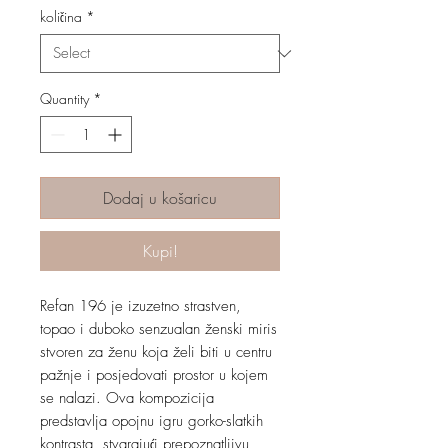
količina
*
Quantity
*
Dodaj u košaricu
Kupi!
Refan 196 je izuzetno strastven,
topao i duboko senzualan ženski miris
stvoren za ženu koja želi biti u centru
pažnje i posjedovati prostor u kojem
se nalazi. Ova kompozicija
predstavlja opojnu igru gorko-slatkih
kontrasta, stvarajući prepoznatljivu,