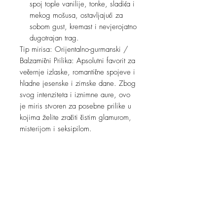
spoj tople vanilije, tonke, sladića i
mekog mošusa, ostavljajući za
sobom gust, kremast i nevjerojatno
dugotrajan trag.
Tip mirisa: Orijentalno-gurmanski /
Balzamični Prilika: Apsolutni favorit za
večernje izlaske, romantične spojeve i
hladne jesenske i zimske dane. Zbog
svog intenziteta i iznimne aure, ovo
je miris stvoren za posebne prilike u
kojima želite zračiti čistim glamurom,
misterijom i seksipilom.