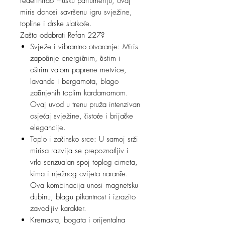
redefinirao mušku parfumeriju, ovaj
miris donosi savršenu igru svježine,
topline i drske slatkoće.
Zašto odabrati Refan 227?
Svježe i vibrantno otvaranje: Miris
započinje energičnim, čistim i
oštrim valom paprene metvice,
lavande i bergamota, blago
začinjenih toplim kardamamom.
Ovaj uvod u trenu pruža intenzivan
osjećaj svježine, čistoće i brijačke
elegancije.
Toplo i začinsko srce: U samoj srži
mirisa razvija se prepoznatljiv i
vrlo senzualan spoj toplog cimeta,
kima i nježnog cvijeta naranče.
Ova kombinacija unosi magnetsku
dubinu, blagu pikantnost i izrazito
zavodljiv karakter.
Kremasta, bogata i orijentalna