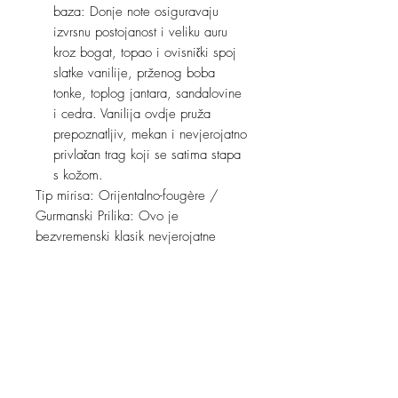
baza: Donje note osiguravaju
izvrsnu postojanost i veliku auru
kroz bogat, topao i ovisnički spoj
slatke vanilije, prženog boba
tonke, toplog jantara, sandalovine
i cedra. Vanilija ovdje pruža
prepoznatljiv, mekan i nevjerojatno
privlačan trag koji se satima stapa
s kožom.
Tip mirisa: Orijentalno-fougère /
Gurmanski Prilika: Ovo je
bezvremenski klasik nevjerojatne
svestranosti i trajnosti. Savršen je
izbor za klupske večeri, spojeve i
romantična druženja jer magnetski
privlači okolinu i mami komplimente, a
istovremeno se može nositi i kao
upečatljiv dnevni miris tijekom
hladnijih mjeseci (jesen i zima).