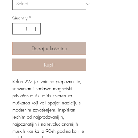
Quantity
*
Dodaj u košaricu
Kupi!
Refan 227 je iznimno prepoznatljiv,
senzualan i nadasve magnetski
privlačan muški miris stvoren za
muškarca koji voli spajati tradiciju s
modernim zavođenjem. Inspiriran
jednim od najprodavanijih,
najpoznatijih i najrevolucionarnijih
muških klasika iz 90-ih godina koji je