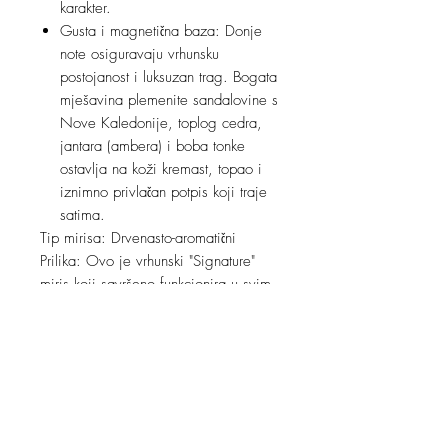
karakter.
Gusta i magnetična baza: Donje
note osiguravaju vrhunsku
postojanost i luksuzan trag. Bogata
mješavina plemenite sandalovine s
Nove Kaledonije, toplog cedra,
jantara (ambera) i boba tonke
ostavlja na koži kremast, topao i
iznimno privlačan potpis koji traje
satima.
Tip mirisa: Drvenasto-aromatični
Prilika: Ovo je vrhunski "Signature"
miris koji savršeno funkcionira u svim
uvjetima. Zbog svoje nevjerojatne
svježine izvrstan je za ured, poslovne
sastanke i tople ljetne dane, dok ga
njegova gusta drvenasta baza s
balzamičnim tonovima čini
nevjerojatno privlačnim za večernje
izlaske, spojeve i hladnije mjesece.