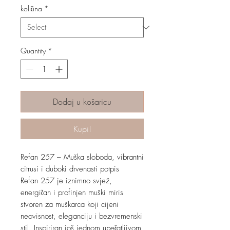
količina
*
Quantity
*
Dodaj u košaricu
Kupi!
Refan 257 – Muška sloboda, vibrantni
citrusi i duboki drvenasti potpis
Refan 257 je iznimno svjež,
energičan i profinjen muški miris
stvoren za muškarca koji cijeni
neovisnost, eleganciju i bezvremenski
stil. Inspiriran još jednom upečatljivom,