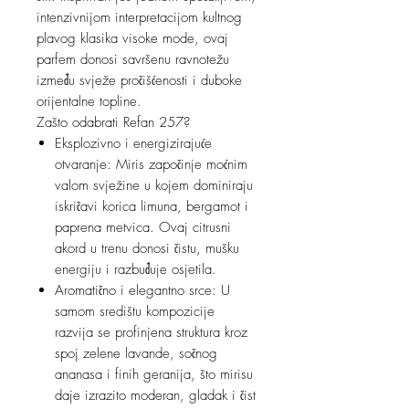
intenzivnijom interpretacijom kultnog
plavog klasika visoke mode, ovaj
parfem donosi savršenu ravnotežu
između svježe pročišćenosti i duboke
orijentalne topline.
Zašto odabrati Refan 257?
Eksplozivno i energizirajuće
otvaranje: Miris započinje moćnim
valom svježine u kojem dominiraju
iskričavi korica limuna, bergamot i
paprena metvica. Ovaj citrusni
akord u trenu donosi čistu, mušku
energiju i razbuđuje osjetila.
Aromatično i elegantno srce: U
samom središtu kompozicije
razvija se profinjena struktura kroz
spoj zelene lavande, sočnog
ananasa i finih geranija, što mirisu
daje izrazito moderan, gladak i čist