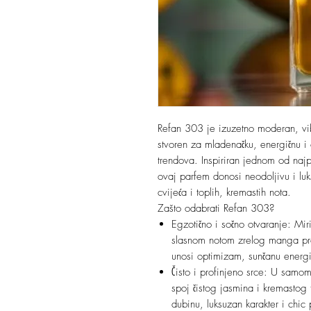
Refan 303 je izuzetno moderan, vib
stvoren za mladenačku, energičnu i 
trendova. Inspiriran jednom od najpoz
ovaj parfem donosi neodoljivu i lu
cvijeća i toplih, kremastih nota.
Zašto odabrati Refan 303?
Egzotično i sočno otvaranje: Mir
slasnom notom zrelog manga pr
unosi optimizam, sunčanu energij
Čisto i profinjeno srce: U samom
spoj čistog jasmina i kremastog
dubinu, luksuzan karakter i chic 