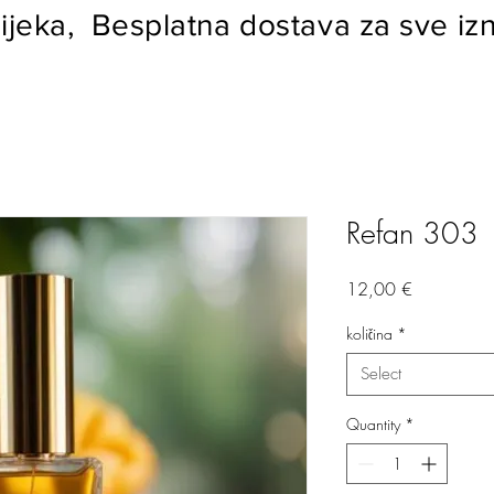
ijeka, Besplatna dostava za sve izn
Refan 303
Price
12,00 €
količina
*
Select
Quantity
*