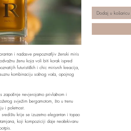
Dodaj u košaricu
rantan i nadasve prepoznatljiv ženski miris
odvažnu ženu koja voli biti korak ispred
natijih futurističkih i chic mirisnih kreacija,
ksuznu kombinaciju sočnog voća, opojnog
is započinje nevjerojatno privlačnom i
ožetog svježim bergamotom, što u trenu
u i poletnost.
 središtu krije se izuzetno elegantan i topao
 tamjana, koji kompoziciji daje neočekivanu
potpis.