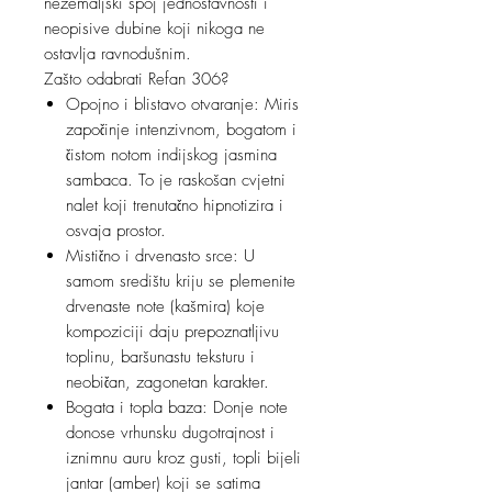
nezemaljski spoj jednostavnosti i
neopisive dubine koji nikoga ne
ostavlja ravnodušnim.
Zašto odabrati Refan 306?
Opojno i blistavo otvaranje: Miris
započinje intenzivnom, bogatom i
čistom notom indijskog jasmina
sambaca. To je raskošan cvjetni
nalet koji trenutačno hipnotizira i
osvaja prostor.
Mistično i drvenasto srce: U
samom središtu kriju se plemenite
drvenaste note (kašmira) koje
kompoziciji daju prepoznatljivu
toplinu, baršunastu teksturu i
neobičan, zagonetan karakter.
Bogata i topla baza: Donje note
donose vrhunsku dugotrajnost i
iznimnu auru kroz gusti, topli bijeli
jantar (amber) koji se satima