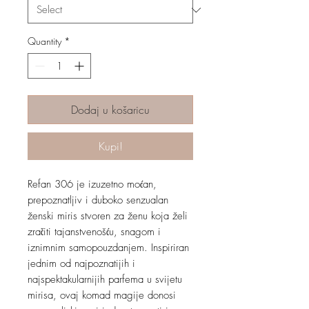
Quantity
*
Dodaj u košaricu
Kupi!
Refan 306 je izuzetno moćan,
prepoznatljiv i duboko senzualan
ženski miris stvoren za ženu koja želi
zračiti tajanstvenošću, snagom i
iznimnim samopouzdanjem. Inspiriran
jednim od najpoznatijih i
najspektakularnijih parfema u svijetu
mirisa, ovaj komad magije donosi