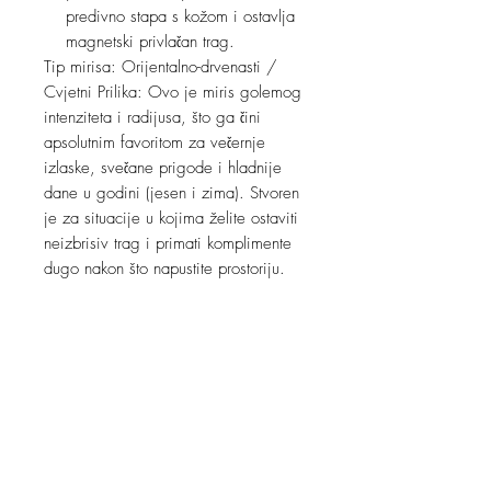
predivno stapa s kožom i ostavlja
magnetski privlačan trag.
Tip mirisa: Orijentalno-drvenasti /
Cvjetni Prilika: Ovo je miris golemog
intenziteta i radijusa, što ga čini
apsolutnim favoritom za večernje
izlaske, svečane prigode i hladnije
dane u godini (jesen i zima). Stvoren
je za situacije u kojima želite ostaviti
neizbrisiv trag i primati komplimente
dugo nakon što napustite prostoriju.