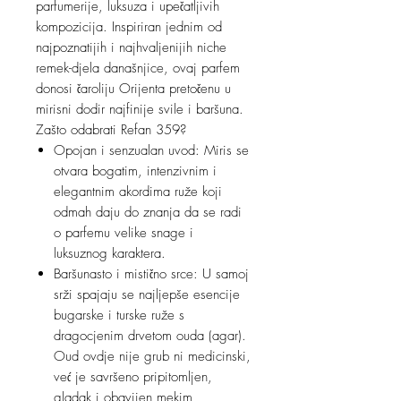
parfumerije, luksuza i upečatljivih
kompozicija. Inspiriran jednim od
najpoznatijih i najhvaljenijih niche
remek-djela današnjice, ovaj parfem
donosi čaroliju Orijenta pretočenu u
mirisni dodir najfinije svile i baršuna.
Zašto odabrati Refan 359?
Opojan i senzualan uvod: Miris se
otvara bogatim, intenzivnim i
elegantnim akordima ruže koji
odmah daju do znanja da se radi
o parfemu velike snage i
luksuznog karaktera.
Baršunasto i mistično srce: U samoj
srži spajaju se najljepše esencije
bugarske i turske ruže s
dragocjenim drvetom ouda (agar).
Oud ovdje nije grub ni medicinski,
već je savršeno pripitomljen,
gladak i obavijen mekim,