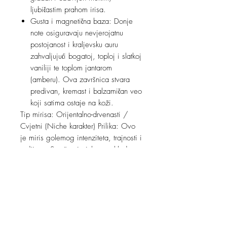
ljubičastim prahom irisa.
Gusta i magnetična baza: Donje
note osiguravaju nevjerojatnu
postojanost i kraljevsku auru
zahvaljujući bogatoj, toploj i slatkoj
vaniliji te toplom jantarom
(amberu). Ova završnica stvara
predivan, kremast i balzamičan veo
koji satima ostaje na koži.
Tip mirisa: Orijentalno-drvenasti /
Cvjetni (Niche karakter) Prilika: Ovo
je miris golemog intenziteta, trajnosti i
radijusa. Savršen je izbor za hladne
zimske i jesenske dane, svečane i
glamurozne događaje te posebne
večeri u kojima želite ostaviti moćan,
otmjen i potpuno nezaboravan trag.
Dovoljno je kompleksan i karakterna
da na svakoj koži razvije posebnu,