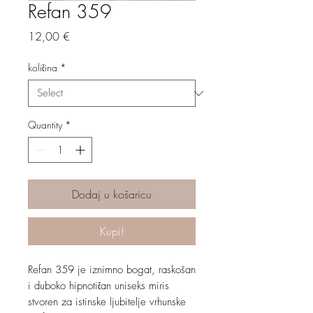
Refan 359
Price
12,00 €
količina
*
Quantity
*
Dodaj u košaricu
Kupi!
Refan 359 je iznimno bogat, raskošan
i duboko hipnotičan uniseks miris
stvoren za istinske ljubitelje vrhunske