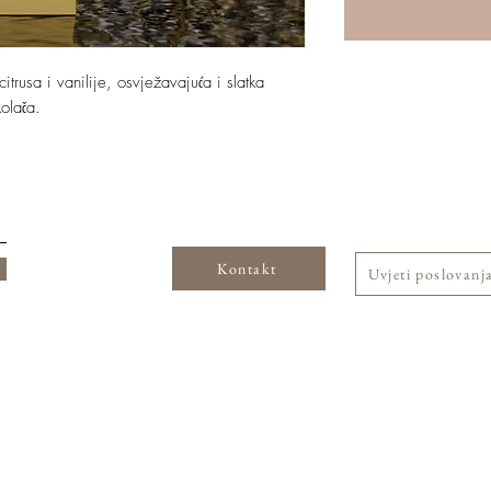
trusa i vanilije, osvježavajuća i slatka
kolača.
Kontakt
Uvjeti poslovanj