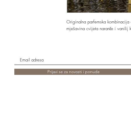
Originalna parfemska kombinacija ci
mješavina cvijeta naranče i vanilij 
Prijavi se za novosti i ponude