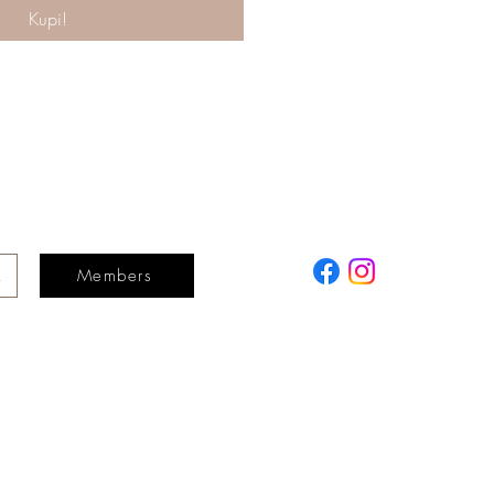
Kupi!
Members
a