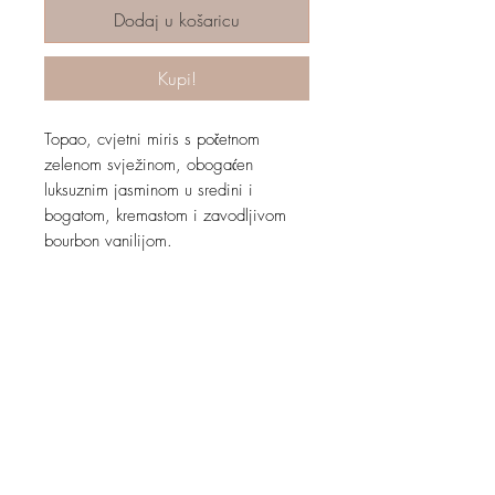
Dodaj u košaricu
Kupi!
Topao, cvjetni miris s početnom
zelenom svježinom, obogaćen
luksuznim jasminom u sredini i
bogatom, kremastom i zavodljivom
bourbon vanilijom.