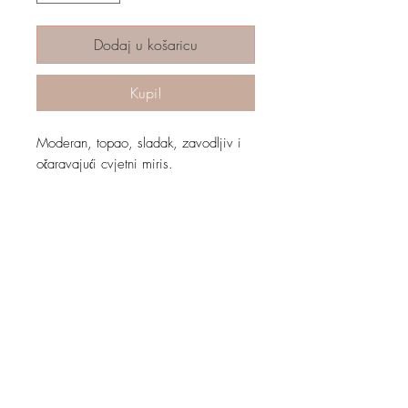
Dodaj u košaricu
Kupi!
Moderan, topao, sladak, zavodljiv i
očaravajući cvjetni miris.